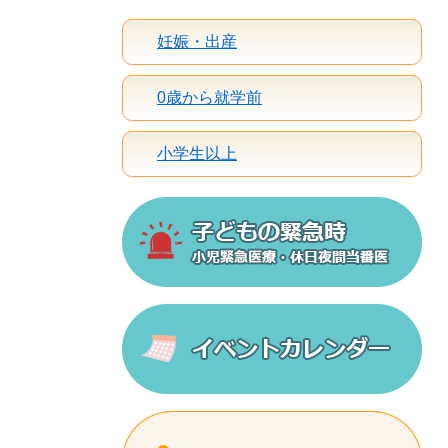
妊娠・出産
0歳から就学前
小学生以上