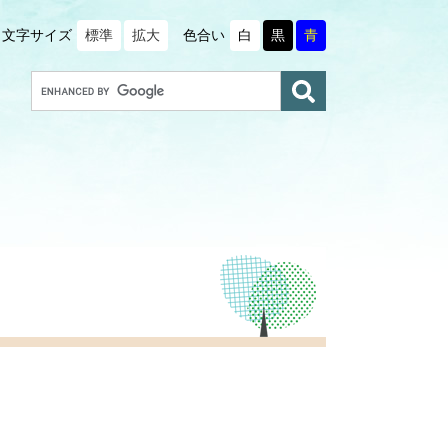
文字サイズ
標準
拡大
色合い
白
黒
青
G
o
o
g
l
e
カ
ス
タ
ム
検
索