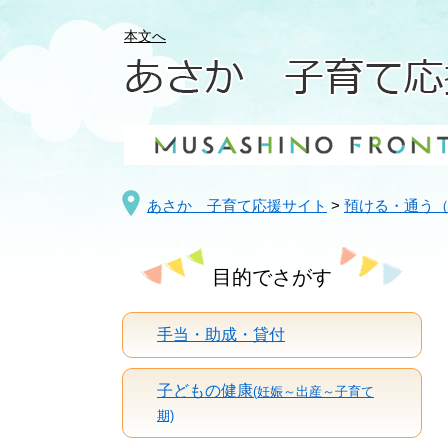
ペ
メ
ー
ニ
本文へ
ジ
ュ
の
ー
先
を
頭
飛
で
ば
す
し
。
て
あさか 子育て応援サイト
>
預ける・通う
本
文
目的でさがす
へ
手当・助成・貸付
子どもの健康
(妊娠～出産～子育て
期)