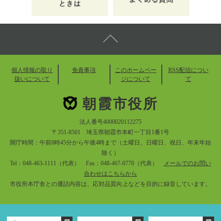
個人情報の取り
免責事項
このホームペー
RSS配信につい
扱いについて
ジについて
て
朝霞市役所
法人番号4000020112275
〒351-8501 埼玉県朝霞市本町一丁目1番1号
開庁時間：午前8時45分から午後4時まで（土曜日、日曜日、祝日、年末年始
除く）
Tel：048-463-1111（代表） Fax：048-467-0770（代表）
メールでのお問い
合わせはこちらから
市役所本庁舎との通話内容は、応対品質向上などを目的に録音しています。