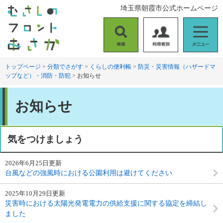
ペ
メ
埼玉県朝霞市公式ホームページ
ー
ニ
ジ
ュ
の
ー
検
利
メ
先
を
索
用
ニ
頭
飛
者
ュ
トップページ
>
分類でさがす
>
くらしの便利帳
>
防災・災害情報（ハザードマ
で
ば
ップなど）・消防・防犯
>
お知らせ
別
ー
す
し
。
て
本
本
お知らせ
文
文
へ
気をつけましょう
2026年6月25日更新
台風などの強風時における公園利用は避けてください
2025年10月29日更新
災害時における太陽光発電電力の供給支援に関する協定を締結し
ました