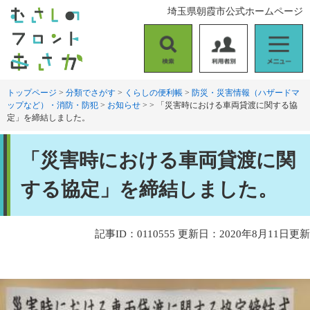
ペ
メ
埼玉県朝霞市公式ホームページ
ー
ニ
ジ
ュ
の
ー
検
利
メ
先
を
索
用
ニ
頭
飛
者
ュ
トップページ
>
分類でさがす
>
くらしの便利帳
>
防災・災害情報（ハザードマ
で
ば
ップなど）・消防・防犯
>
お知らせ
>
>
「災害時における車両貸渡に関する協
別
ー
す
し
定」を締結しました。
。
て
本
本
文
「災害時における車両貸渡に関
文
へ
する協定」を締結しました。
記事ID：0110555
更新日：2020年8月11日更新