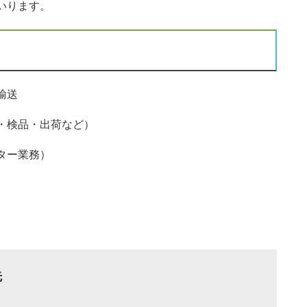
いります。
輸送
・検品・出荷など）
ター業務）
先