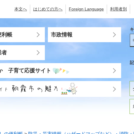
本文へ
はじめての方へ
Foreign Language
利用者別
キ
便利帳
市政情報
業者
記
か 子育て応援サイト
しの便利帳
>
防災・災害情報（ハザードマップなど）・消防・