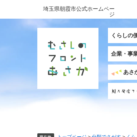
ペ
メ
埼玉県朝霞市公式ホームペー
ー
ニ
ジ
ジ
ュ
の
ー
先
を
くらしの
頭
飛
で
ば
企業・事
す
し
。
て
本
あさ
文
へ
トップページ
>
分類でさがす
>
くら