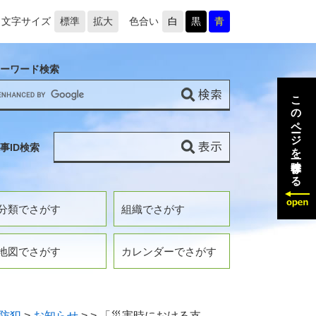
文字サイズ
標準
拡大
色合い
白
黒
青
ーワード検索
このページを一時保存する
事ID検索
分類でさがす
組織でさがす
地図でさがす
カレンダーでさがす
防犯
>
お知らせ
>
>
「災害時における支