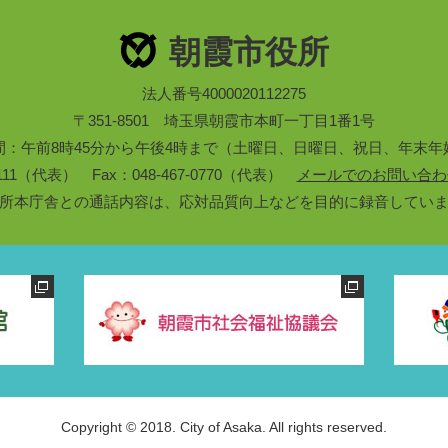
朝霞市役所
法人番号4000020112275
〒351-8501 埼玉県朝霞市本町一丁目1番1号
間：午前8時45分から午後4時まで（土曜日、日曜日、祝日、年末年
3-1111（代表） Fax：048-467-0770（代表）
メールでのお問い合わ
所本庁舎との通話内容は、応対品質向上などを目的に録音してい
Copyright © 2018. City of Asaka. All rights reserved.