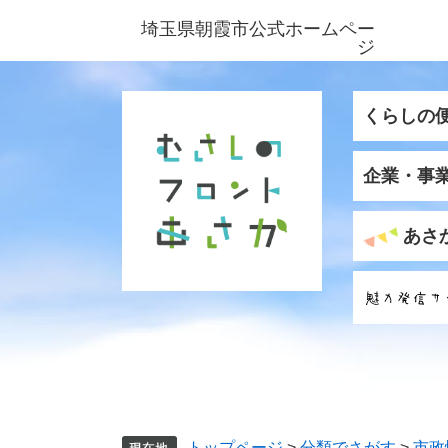
ペ
メ
埼玉県朝霞市公式ホームペー
ー
ニ
ジ
ジ
ュ
の
ー
先
を
くらしの
頭
飛
で
ば
企業・事
す
し
。
て
本
あさ
文
へ
トップページ
>
分類でさがす
>
市政