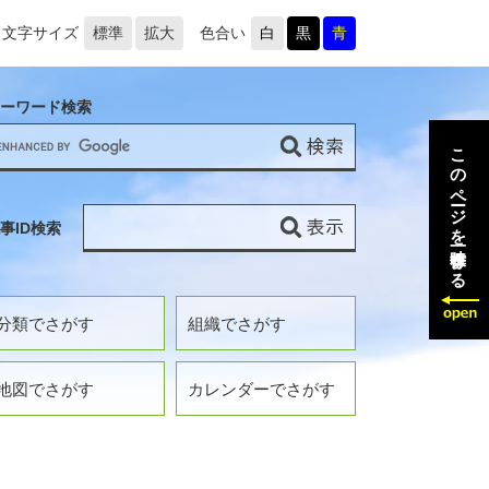
文字サイズ
標準
拡大
色合い
白
黒
青
ーワード検索
このページを一時保存する
事ID検索
分類でさがす
組織でさがす
地図でさがす
カレンダーでさがす