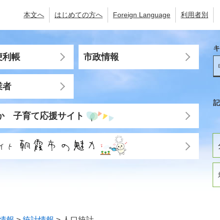
本文へ
はじめての方へ
Foreign Language
利用者別
キ
便利帳
市政情報
業者
記
か 子育て応援サイト
情報
>
統計情報
>
人口統計