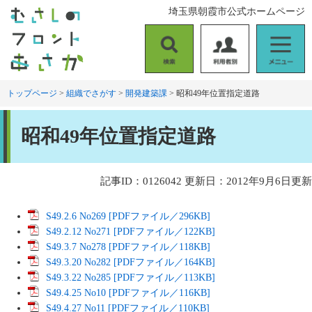
ペ
メ
埼玉県朝霞市公式ホームページ
ー
ニ
ジ
ュ
の
ー
検
利
メ
先
を
索
用
ニ
頭
飛
者
ュ
トップページ
>
組織でさがす
>
開発建築課
>
昭和49年位置指定道路
で
ば
別
ー
す
し
本
。
て
昭和49年位置指定道路
文
本
文
へ
記事ID：0126042
更新日：2012年9月6日更新
S49.2.6 No269 [PDFファイル／296KB]
S49.2.12 No271 [PDFファイル／122KB]
S49.3.7 No278 [PDFファイル／118KB]
S49.3.20 No282 [PDFファイル／164KB]
S49.3.22 No285 [PDFファイル／113KB]
S49.4.25 No10 [PDFファイル／116KB]
S49.4.27 No11 [PDFファイル／110KB]