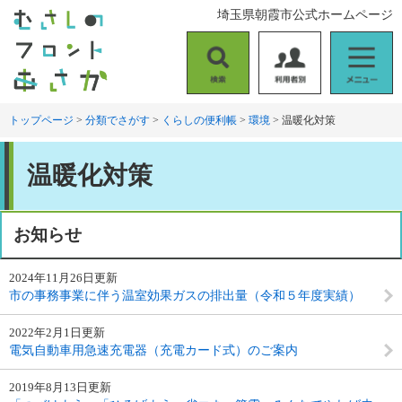
ペ
メ
埼玉県朝霞市公式ホームページ
ー
ニ
ジ
ュ
の
ー
検
利
メ
先
を
索
用
ニ
頭
飛
者
ュ
トップページ
>
分類でさがす
>
くらしの便利帳
>
環境
>
温暖化対策
で
ば
別
ー
す
し
本
。
て
温暖化対策
文
本
文
へ
お知らせ
2024年11月26日更新
市の事務事業に伴う温室効果ガスの排出量（令和５年度実績）
2022年2月1日更新
電気自動車用急速充電器（充電カード式）のご案内
2019年8月13日更新