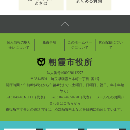
個人情報の取り
免責事項
このホームペー
RSS配信につい
扱いについて
ジについて
て
朝霞市役所
法人番号4000020112275
〒351-8501 埼玉県朝霞市本町一丁目1番1号
開庁時間：午前8時45分から午後4時まで（土曜日、日曜日、祝日、年末年始
除く）
Tel：048-463-1111（代表） Fax：048-467-0770（代表）
メールでのお問い
合わせはこちらから
市役所本庁舎との通話内容は、応対品質向上などを目的に録音しています。