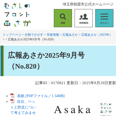
ペ
メ
埼玉県朝霞市公式ホームページ
ー
ニ
ジ
ュ
の
ー
検
利
メ
先
を
索
用
ニ
頭
飛
者
ュ
トップページ
>
分類でさがす
>
市政情報
>
広報あさか
>
広報あさか（2025年）
で
ば
>
>
広報あさか2025年9月号（No.820）
別
ー
す
し
。
て
本
本
広報あさか2025年9月号
文
文
へ
（No.820）
記事ID：0170821
更新日：2025年8月29日更新
表紙 [PDFファイル／1.54MB]
目次、ペッ
トと防災につい
て考えてみませ