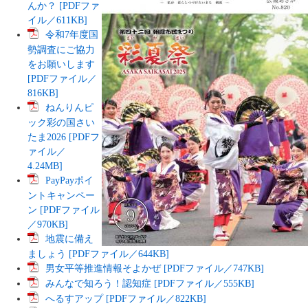
んか？ [PDFファ
イル／611KB]
令和7年度国
勢調査にご協力
をお願いします
[PDFファイル／
816KB]
ねんりんピ
ック彩の国さい
たま2026 [PDFフ
ァイル／
4.24MB]
PayPayポイ
ントキャンペー
ン [PDFファイル
／970KB]
地震に備え
ましょう [PDFファイル／644KB]
男女平等推進情報そよかぜ [PDFファイル／747KB]
みんなで知ろう！認知症 [PDFファイル／555KB]
へるすアップ [PDFファイル／822KB]