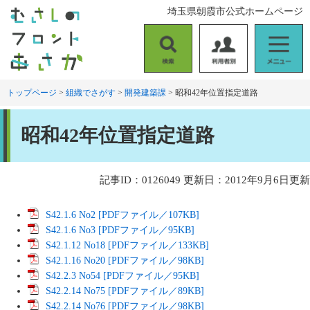
ペ
メ
埼玉県朝霞市公式ホームページ
ー
ニ
ジ
ュ
の
ー
検
利
メ
先
を
索
用
ニ
頭
飛
者
ュ
トップページ
>
組織でさがす
>
開発建築課
>
昭和42年位置指定道路
で
ば
別
ー
す
し
本
。
て
昭和42年位置指定道路
文
本
文
へ
記事ID：0126049
更新日：2012年9月6日更新
S42.1.6 No2 [PDFファイル／107KB]
S42.1.6 No3 [PDFファイル／95KB]
S42.1.12 No18 [PDFファイル／133KB]
S42.1.16 No20 [PDFファイル／98KB]
S42.2.3 No54 [PDFファイル／95KB]
S42.2.14 No75 [PDFファイル／89KB]
S42.2.14 No76 [PDFファイル／98KB]