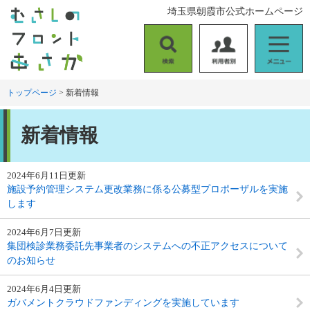
ペ
メ
埼玉県朝霞市公式ホームページ
ー
ニ
ジ
ュ
の
ー
検
利
メ
先
を
索
用
ニ
頭
飛
者
ュ
トップページ
>
新着情報
で
ば
別
ー
す
し
本
。
て
新着情報
文
本
文
へ
2024年6月11日更新
施設予約管理システム更改業務に係る公募型プロポーザルを実施
します
2024年6月7日更新
集団検診業務委託先事業者のシステムへの不正アクセスについて
のお知らせ
2024年6月4日更新
ガバメントクラウドファンディングを実施しています