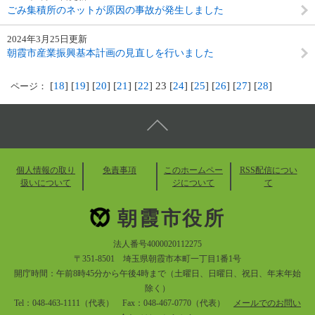
ごみ集積所のネットが原因の事故が発生しました
2024年3月25日更新
朝霞市産業振興基本計画の見直しを行いました
[
18
] [
19
] [
20
] [
21
] [
22
] 23 [
24
] [
25
] [
26
] [
27
] [
28
]
ページ：
個人情報の取り
免責事項
このホームペー
RSS配信につい
扱いについて
ジについて
て
朝霞市役所
法人番号4000020112275
〒351-8501 埼玉県朝霞市本町一丁目1番1号
開庁時間：午前8時45分から午後4時まで（土曜日、日曜日、祝日、年末年始
除く）
Tel：048-463-1111（代表） Fax：048-467-0770（代表）
メールでのお問い