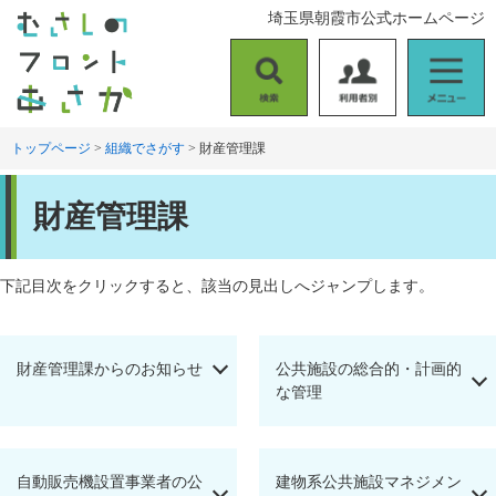
ペ
メ
埼玉県朝霞市公式ホームページ
ー
ニ
ジ
ュ
の
ー
検
利
メ
先
を
索
用
ニ
頭
飛
者
ュ
トップページ
>
組織でさがす
>
財産管理課
で
ば
別
ー
す
し
本
。
て
財産管理課
文
本
文
へ
下記目次をクリックすると、該当の見出しへジャンプします。
財産管理課からのお知らせ
公共施設の総合的・計画的
な管理
自動販売機設置事業者の公
建物系公共施設マネジメン