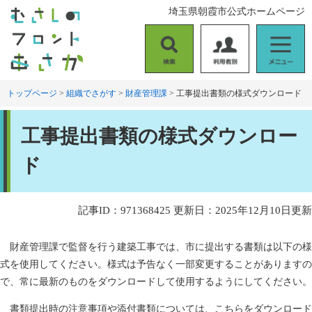
ペ
メ
埼玉県朝霞市公式ホームページ
ー
ニ
ジ
ュ
の
ー
検
利
メ
先
を
索
用
ニ
頭
飛
者
ュ
トップページ
>
組織でさがす
>
財産管理課
>
工事提出書類の様式ダウンロード
で
ば
別
ー
す
し
本
。
て
工事提出書類の様式ダウンロー
文
本
文
ド
へ
記事ID：971368425
更新日：2025年12月10日更新
財産管理課で監督を行う建築工事では、市に提出する書類は以下の様
式を使用してください。様式は予告なく一部変更することがありますの
で、常に最新のものをダウンロードして使用するようにしてください。
書類提出時の注意事項や添付書類については、こちらをダウンロード