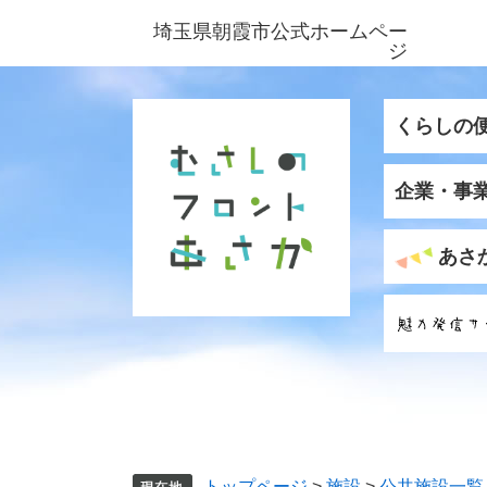
ペ
メ
埼玉県朝霞市公式ホームペー
ー
ニ
ジ
ジ
ュ
の
ー
先
を
くらしの
頭
飛
で
ば
企業・事
す
し
。
て
本
あさ
文
へ
トップページ
>
施設
>
公共施設一覧