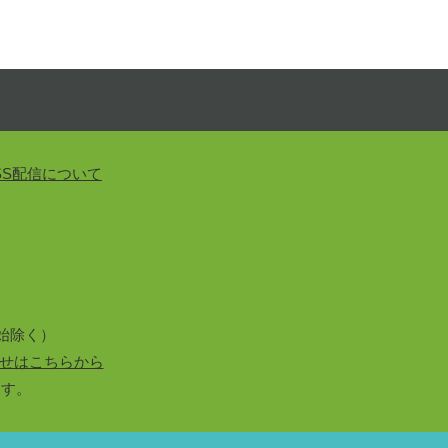
SS配信について
始除く）
せはこちらから
ます。