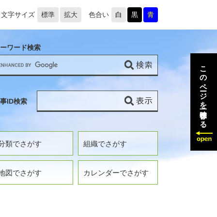
文字サイズ
標準
拡大
色合い
白
黒
青
ーワード検索
このページを一時保存する
事ID検索
分類でさがす
組織でさがす
地図でさがす
カレンダーでさがす