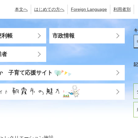
本文へ
はじめての方へ
Foreign Language
利用者別
キ
便利帳
市政情報
業者
記
か 子育て応援サイト
>
レクリエーション施設