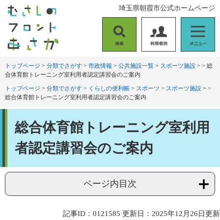
ペ
メ
埼玉県朝霞市公式ホームページ
ー
ニ
ジ
ュ
の
ー
検
利
メ
先
を
索
用
ニ
頭
飛
者
ュ
トップページ
>
分類でさがす
>
市政情報
>
公共施設一覧
>
スポーツ施設
>
>
総
で
ば
合体育館トレーニング室利用者認定講習会のご案内
別
ー
す
し
。
て
トップページ
>
分類でさがす
>
くらしの便利帳
>
スポーツ
>
スポーツ施設
>
>
総合体育館トレーニング室利用者認定講習会のご案内
本
文
本
へ
総合体育館トレーニング室利用
文
者認定講習会のご案内
ページ内目次
記事ID：0121585
更新日：2025年12月26日更新