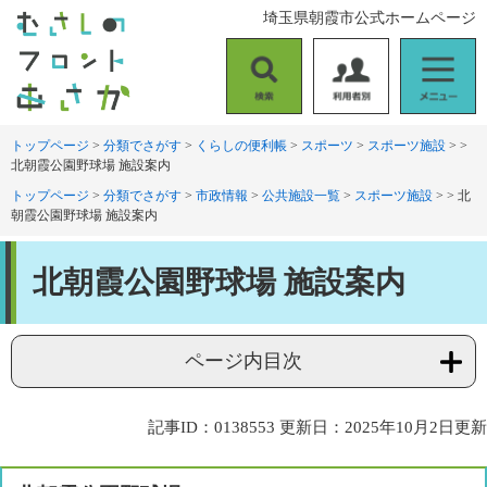
ペ
メ
埼玉県朝霞市公式ホームページ
ー
ニ
ジ
ュ
の
ー
検
利
メ
先
を
索
用
ニ
頭
飛
者
ュ
トップページ
>
分類でさがす
>
くらしの便利帳
>
スポーツ
>
スポーツ施設
>
>
で
ば
北朝霞公園野球場 施設案内
別
ー
す
し
。
て
トップページ
>
分類でさがす
>
市政情報
>
公共施設一覧
>
スポーツ施設
>
>
北
朝霞公園野球場 施設案内
本
文
本
へ
北朝霞公園野球場 施設案内
文
ページ内目次
記事ID：0138553
更新日：2025年10月2日更新