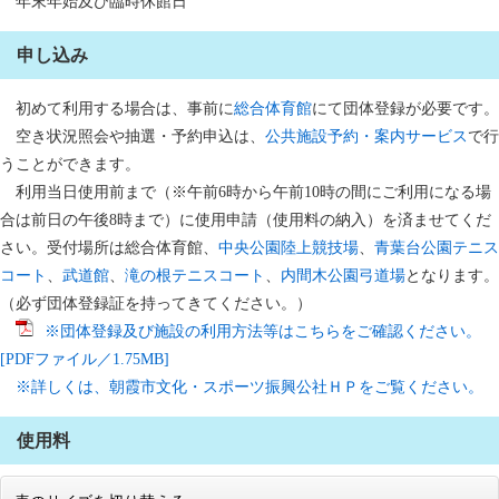
年末年始及び臨時休館日
申し込み
初めて利用する場合は、事前に
総合体育館
にて団体登録が必要です。
空き状況照会や抽選・予約申込は、
公共施設予約・案内サービス
で行
うことができます。
利用当日使用前まで（※午前6時から午前10時の間にご利用になる場
合は前日の午後8時まで）に使用申請（使用料の納入）を済ませてくだ
さい。受付場所は総合体育館、
中央公園陸上競技場
、
青葉台公園テニス
コート
、
武道館
、
滝の根テニスコート
、
内間木公園弓道場
となります。
（必ず団体登録証を持ってきてください。）
※団体登録及び施設の利用方法等はこちらをご確認ください。
[PDFファイル／1.75MB]
※詳しくは、朝霞市文化・スポーツ振興公社ＨＰをご覧ください。
使用料