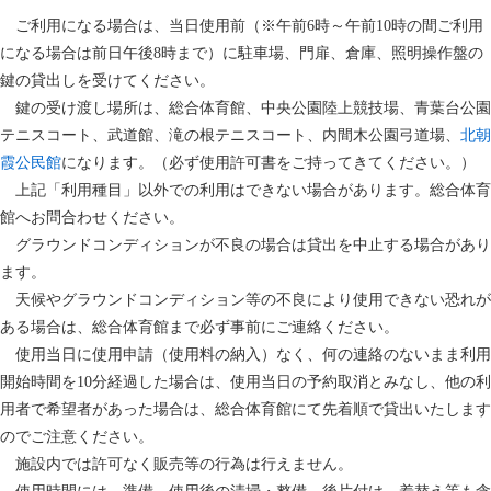
ご利用になる場合は、当日使用前（※午前6時～午前10時の間ご利用
になる場合は前日午後8時まで）に駐車場、門扉、倉庫、照明操作盤の
鍵の貸出しを受けてください。
鍵の受け渡し場所は、総合体育館、中央公園陸上競技場、青葉台公園
テニスコート、武道館、滝の根テニスコート、内間木公園弓道場、
北朝
霞公民館
になります。（必ず使用許可書をご持ってきてください。）
上記「利用種目」以外での利用はできない場合があります。総合体育
館へお問合わせください。
グラウンドコンディションが不良の場合は貸出を中止する場合があり
ます。
天候やグラウンドコンディション等の不良により使用できない恐れが
ある場合は、総合体育館まで必ず事前にご連絡ください。
使用当日に使用申請（使用料の納入）なく、何の連絡のないまま利用
開始時間を10分経過した場合は、使用当日の予約取消とみなし、他の利
用者で希望者があった場合は、総合体育館にて先着順で貸出いたします
のでご注意ください。
施設内では許可なく販売等の行為は行えません。