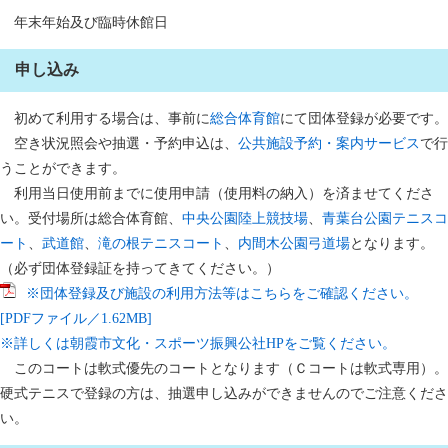
年末年始及び臨時休館日
申し込み
初めて利用する場合は、事前に
総合体育館
にて団体登録が必要です。
空き状況照会や抽選・予約申込は、
公共施設予約・案内サービス
で行
うことができます。
利用当日使用前までに使用申請（使用料の納入）を済ませてくださ
い。受付場所は総合体育館、
中央公園陸上競技場
、
青葉台公園テニスコ
ート
、
武道館
、
滝の根テニスコート
、
内間木公園弓道場
となります。
（必ず団体登録証を持ってきてください。）
※団体登録及び施設の利用方法等はこちらをご確認ください。
[PDFファイル／1.62MB]
※詳しくは朝霞市文化・スポーツ振興公社HPをご覧ください。
このコートは軟式優先のコートとなります（Ｃコートは軟式専用）。
硬式テニスで登録の方は、抽選申し込みができませんのでご注意くださ
い。