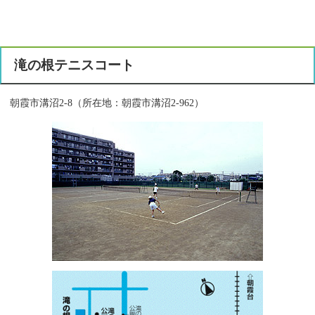
滝の根テニスコート
朝霞市溝沼2-8（所在地：朝霞市溝沼2‐962）