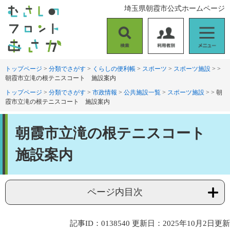
ペ
メ
埼玉県朝霞市公式ホームページ
ー
ニ
ジ
ュ
の
ー
検
利
メ
先
を
索
用
ニ
頭
飛
者
ュ
トップページ
>
分類でさがす
>
くらしの便利帳
>
スポーツ
>
スポーツ施設
>
>
で
ば
朝霞市立滝の根テニスコート 施設案内
別
ー
す
し
。
て
トップページ
>
分類でさがす
>
市政情報
>
公共施設一覧
>
スポーツ施設
>
>
朝
霞市立滝の根テニスコート 施設案内
本
文
本
へ
朝霞市立滝の根テニスコート
文
施設案内
ページ内目次
記事ID：0138540
更新日：2025年10月2日更新