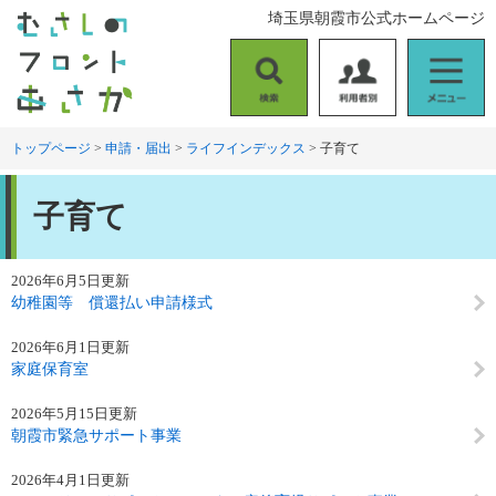
ペ
メ
埼玉県朝霞市公式ホームページ
ー
ニ
ジ
ュ
の
ー
検
利
メ
先
を
索
用
ニ
頭
飛
者
ュ
トップページ
>
申請・届出
>
ライフインデックス
>
子育て
で
ば
別
ー
す
し
本
。
て
子育て
文
本
文
へ
2026年6月5日更新
幼稚園等 償還払い申請様式
2026年6月1日更新
家庭保育室
2026年5月15日更新
朝霞市緊急サポート事業
2026年4月1日更新