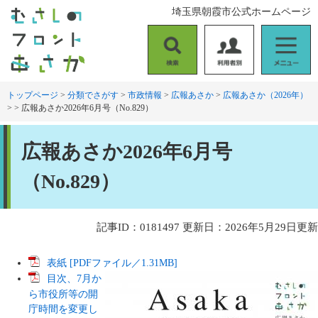
ペ
メ
埼玉県朝霞市公式ホームページ
ー
ニ
ジ
ュ
の
ー
検
利
メ
先
を
索
用
ニ
頭
飛
者
ュ
トップページ
>
分類でさがす
>
市政情報
>
広報あさか
>
広報あさか（2026年）
で
ば
>
>
広報あさか2026年6月号（No.829）
別
ー
す
し
。
て
本
本
広報あさか2026年6月号
文
文
へ
（No.829）
記事ID：0181497
更新日：2026年5月29日更新
表紙 [PDFファイル／1.31MB]
目次、7月か
ら市役所等の開
庁時間を変更し