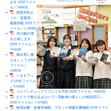
ます [PDFファイ
ル／598KB]
朝霞市民ま
つり「彩夏祭」
最新情報 [PDFフ
ァイル／1.19MB]
市の家計簿
を公表します
[PDFファイル／
701KB]
風水害に備
えましょう [PDF
ファイル／
536KB]
へるすアッ
プ [PDFファイル
／933KB]
イレブンチェックでフレイル予防 [PDFファイル／968KB]
ひとりで抱え込まないで～高齢者の暮らしの相談窓口～
[PDFファイル／1.07MB]
耐震診断・改修等補助、ブロック塀撤去費補助 [PDFファイ