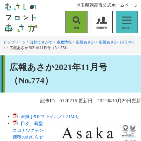
ペ
メ
埼玉県朝霞市公式ホームページ
ー
ニ
ジ
ュ
の
ー
検
利
メ
先
を
索
用
ニ
頭
飛
者
ュ
トップページ
>
分類でさがす
>
市政情報
>
広報あさか
>
広報あさか（2021年）
で
ば
>
>
広報あさか2021年11月号（No.774）
別
ー
す
し
。
て
本
本
広報あさか2021年11月号
文
文
へ
（No.774）
記事ID：0120216
更新日：2021年10月29日更新
表紙 [PDFファイル／1.31MB]
目次、新型
コロナワクチン
接種のお知らせ