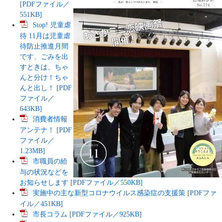
[PDFファイル／
551KB]
Stop! 児童虐
待 11月は児童虐
待防止推進月間
です、ごみを出
すときは、ちゃ
んと分け！ちゃ
んと出し！ [PDF
ファイル／
643KB]
消費者情報
アンテナ！ [PDF
ファイル／
1.23MB]
市職員の給
与の状況などを
お知らせします [PDFファイル／550KB]
実施中の主な新型コロナウイルス感染症の支援策 [PDFファ
イル／451KB]
市長コラム [PDFファイル／925KB]