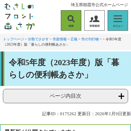
ペ
メ
埼玉県朝霞市公式ホームページ
ー
ニ
ジ
ュ
の
ー
検
利
メ
先
を
索
用
ニ
頭
飛
者
ュ
トップページ
>
分類でさがす
>
市政情報
>
広報
>
市の刊行物
>
>
令和5年度
で
ば
（2023年度）版「暮らしの便利帳あさか」
別
ー
す
し
。
て
本
本
令和5年度（2023年度）版「暮
文
文
へ
らしの便利帳あさか」
ページ内目次
記事ID：0175262
更新日：2026年1月9日更新