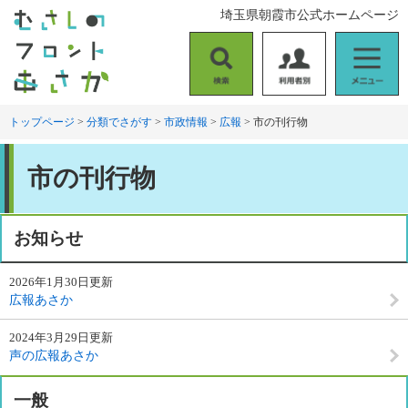
ペ
メ
埼玉県朝霞市公式ホームページ
ー
ニ
ジ
ュ
の
ー
検
利
メ
先
を
索
用
ニ
頭
飛
者
ュ
トップページ
>
分類でさがす
>
市政情報
>
広報
>
市の刊行物
で
ば
別
ー
す
し
本
。
て
市の刊行物
文
本
文
へ
お知らせ
2026年1月30日更新
広報あさか
2024年3月29日更新
声の広報あさか
一般