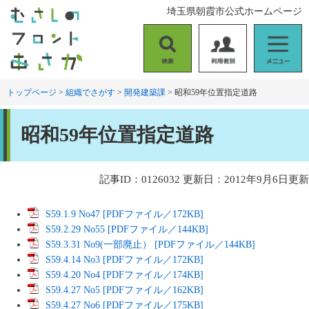
ペ
メ
埼玉県朝霞市公式ホームページ
ー
ニ
ジ
ュ
の
ー
検
利
メ
先
を
索
用
ニ
頭
飛
者
ュ
トップページ
>
組織でさがす
>
開発建築課
>
昭和59年位置指定道路
で
ば
別
ー
す
し
本
。
て
昭和59年位置指定道路
文
本
文
へ
記事ID：0126032
更新日：2012年9月6日更新
S59.1.9 No47 [PDFファイル／172KB]
S59.2.29 No55 [PDFファイル／144KB]
S59.3.31 No9(一部廃止） [PDFファイル／144KB]
S59.4.14 No3 [PDFファイル／172KB]
S59.4.20 No4 [PDFファイル／174KB]
S59.4.27 No5 [PDFファイル／162KB]
S59.4.27 No6 [PDFファイル／175KB]