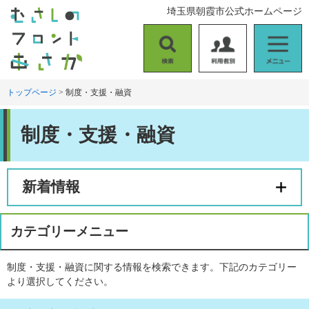
ペ
メ
埼玉県朝霞市公式ホームページ
ー
ニ
ジ
ュ
の
ー
検
利
メ
先
を
索
用
ニ
頭
飛
者
ュ
トップページ
>
制度・支援・融資
で
ば
別
ー
す
し
本
。
て
制度・支援・融資
文
本
文
へ
新着情報
カテゴリーメニュー
制度・支援・融資に関する情報を検索できます。下記のカテゴリー
より選択してください。