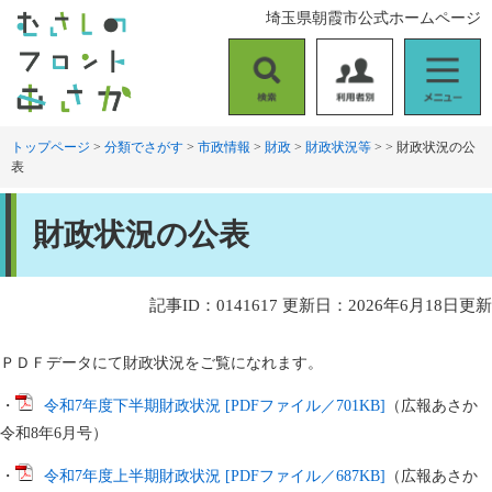
ペ
メ
埼玉県朝霞市公式ホームページ
ー
ニ
ジ
ュ
の
ー
検
利
メ
先
を
索
用
ニ
頭
飛
者
ュ
トップページ
>
分類でさがす
>
市政情報
>
財政
>
財政状況等
>
>
財政状況の公
で
ば
表
別
ー
す
し
。
て
本
本
財政状況の公表
文
文
へ
記事ID：0141617
更新日：2026年6月18日更新
ＰＤＦデータにて財政状況をご覧になれます。
・
令和7年度下半期財政状況 [PDFファイル／701KB]
（広報あさか
令和8年6月号）​
・
令和7年度上半期財政状況 [PDFファイル／687KB]
（広報あさか