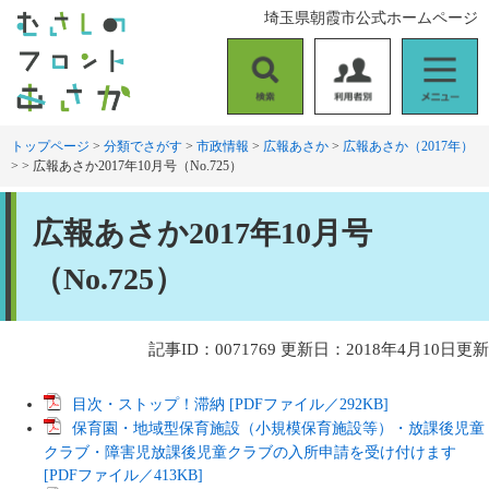
ペ
メ
埼玉県朝霞市公式ホームページ
ー
ニ
ジ
ュ
の
ー
検
利
メ
先
を
索
用
ニ
頭
飛
者
ュ
トップページ
>
分類でさがす
>
市政情報
>
広報あさか
>
広報あさか（2017年）
で
ば
>
>
広報あさか2017年10月号（No.725）
別
ー
す
し
。
て
本
本
広報あさか2017年10月号
文
文
へ
（No.725）
記事ID：0071769
更新日：2018年4月10日更新
目次・ストップ！滞納 [PDFファイル／292KB]
保育園・地域型保育施設（小規模保育施設等）・放課後児童
クラブ・障害児放課後児童クラブの入所申請を受け付けます
[PDFファイル／413KB]