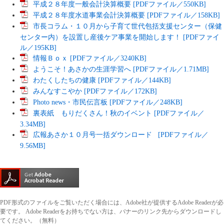
平成２８年度一般会計決算概要 [PDFファイル／550KB]
平成２８年度水道事業会計決算概要 [PDFファイル／158KB]
市長コラム・１０月から子育て世代包括支援センター（保健
センター内）を設置し産後ケア事業を開始します！ [PDFファイ
ル／195KB]
情報Ｂｏｘ [PDFファイル／3240KB]
ようこそ！あさかの生涯学習へ [PDFファイル／1.71MB]
わたくしたちの健康 [PDFファイル／144KB]
みんなすこやか [PDFファイル／172KB]
Photo news・市民伝言板 [PDFファイル／248KB]
裏表紙 もりだくさん！秋のイベント [PDFファイル／
3.34MB]
広報あさか１０月号一括ダウンロード [PDFファイル／
9.56MB]
PDF形式のファイルをご覧いただく場合には、Adobe社が提供するAdobe Readerが必
要です。
Adobe Readerをお持ちでない方は、バナーのリンク先からダウンロードし
てください。（無料）