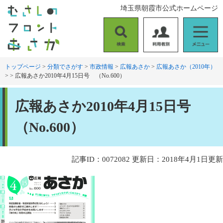
ペ
メ
埼玉県朝霞市公式ホームページ
ー
ニ
ジ
ュ
の
ー
検
利
メ
先
を
索
用
ニ
頭
飛
者
ュ
トップページ
>
分類でさがす
>
市政情報
>
広報あさか
>
広報あさか（2010年）
で
ば
>
>
広報あさか2010年4月15日号 （No.600）
別
ー
す
し
。
て
本
本
広報あさか2010年4月15日号
文
文
へ
（No.600）
記事ID：0072082
更新日：2018年4月1日更新