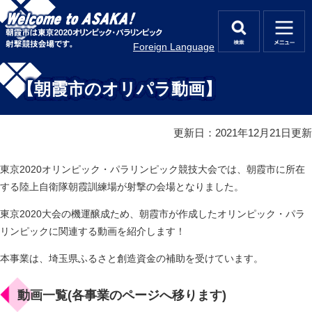
ペ
メ
ー
ニ
ジ
ュ
検
メ
Foreign Language
の
ー
索
ニ
先
を
本
ュ
頭
飛
文
【朝霞市のオリパラ動画】
ー
で
ば
す
し
。
て
更新日：2021年12月21日更新
本
文
へ
東京2020オリンピック・パラリンピック競技大会では、朝霞市に所在
する陸上自衛隊朝霞訓練場が射撃の会場となりました。
東京2020大会の機運醸成ため、朝霞市が作成したオリンピック・パラ
リンピックに関連する動画を紹介します！
本事業は、埼玉県ふるさと創造資金の補助を受けています。
動画一覧(各事業のページへ移ります)