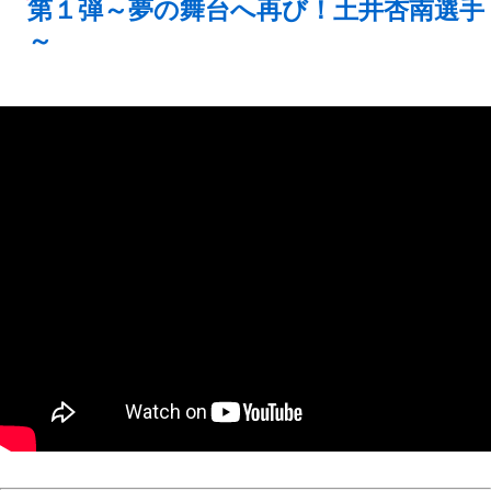
第１弾～夢の舞台へ再び！土井杏南選手
～