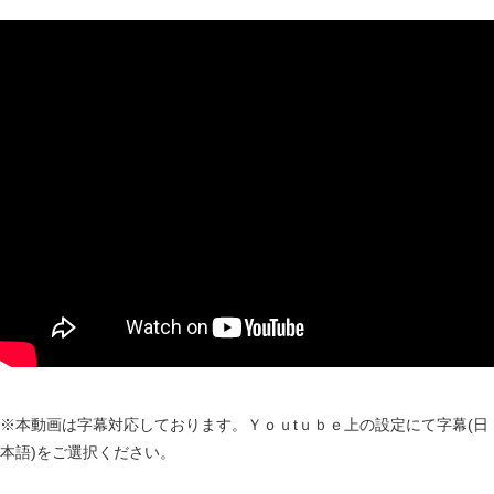
※本動画は字幕対応しております。Ｙｏｕtｕｂｅ上の設定にて字幕(日
本語)をご選択ください。