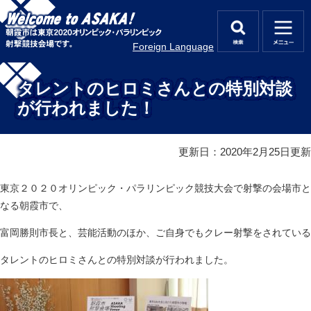
ペ
メ
ー
ニ
ジ
ュ
検
メ
Foreign Language
の
ー
索
ニ
先
を
本
ュ
頭
飛
文
タレントのヒロミさんとの特別対談
ー
で
ば
が行われました！
す
し
。
て
本
更新日：2020年2月25日更新
文
へ
東京２０２０オリンピック・パラリンピック競技大会で射撃の会場市と
なる朝霞市で、
富岡勝則市長と、芸能活動のほか、ご自身でもクレー射撃をされている
タレントのヒロミさんとの特別対談が行われました。