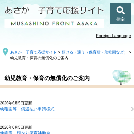
ペ
メ
ー
ニ
ジ
ュ
検
の
ー
索
先
を
頭
飛
Foreign Language
で
ば
す
し
あさか 子育て応援サイト
>
預ける・通う（保育所・幼稚園など）
>
。
て
幼児教育・保育の無償化のご案内
本
文
へ
本
幼児教育・保育の無償化のご案内
文
2026年6月5日更新
幼稚園等 償還払い申請様式
2026年6月5日更新
幼稚園 預かり保育補助金