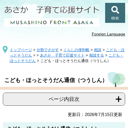
ペ
メ
ー
ニ
ジ
ュ
検
の
ー
索
先
を
頭
飛
Foreign Language
で
ば
す
し
トップページ
>
分類でさがす
>
くらしの便利帳
>
相談
>
こども・ほ
。
て
っとそうだん
>
>
あさか 子育て応援サイト
>
相談する
>
こども・
本
ほっとそうだん
>
こども・ほっとそうだん通信（つうしん）
文
へ
本
こども・ほっとそうだん通信（つうしん）
文
ページ内目次
更新日：2026年7月15日更新