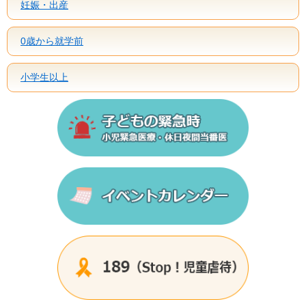
妊娠・出産
0歳から就学前
小学生以上