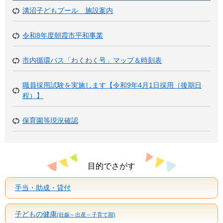
溝沼子どもプール 施設案内
令和8年度朝霞市平和事業
市内循環バス「わくわく号」マップ＆時刻表
職員採用試験を実施します【令和9年4月1日採用（後期日
程）】
保育園等現況確認
目的でさがす
手当・助成・貸付
子どもの健康
(妊娠～出産～子育て期)