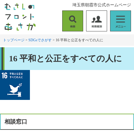
ペ
メ
埼玉県朝霞市公式ホームページ
ー
ニ
ジ
ュ
の
ー
検
利
メ
先
を
索
用
ニ
頭
飛
者
ュ
トップページ
>
SDGsでさがす
>
16 平和と公正をすべての人に
で
ば
別
ー
す
し
本
。
て
16 平和と公正をすべての人に
文
本
文
へ
相談窓口