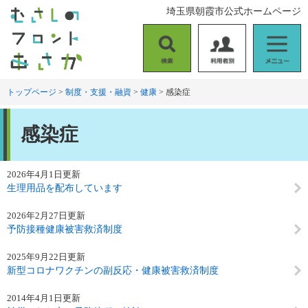
ペ
メ
埼玉県朝霞市公式ホームページ
ー
ニ
ジ
ュ
の
ー
検
利
メ
先
を
索
用
ニ
頭
飛
者
ュ
トップページ
>
制度・支援・融資
>
健康
>
感染症
で
ば
別
ー
す
し
本
。
て
感染症
文
本
文
へ
2026年4月1日更新
生理用品を配布しています
2026年2月27日更新
予防接種健康被害救済制度
2025年9月22日更新
新型コロナワクチンの副反応・健康被害救済制度
2014年4月1日更新