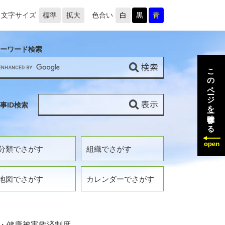
文字サイズ
標準
拡大
色合い
白
黒
青
ーワード検索
このページを一時保存する
事ID検索
分類でさがす
組織でさがす
地図でさがす
カレンダーでさがす
・健康被害救済制度