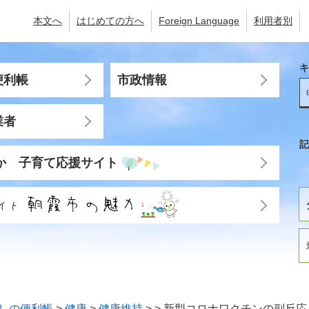
本文へ
はじめての方へ
Foreign Language
利用者別
キ
便利帳
市政情報
業者
記
か 子育て応援サイト
しの便利帳
>
健康
>
健康維持
>
>
新型コロナワクチンの副反応