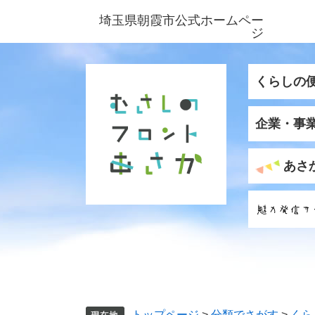
ペ
メ
埼玉県朝霞市公式ホームペー
ー
ニ
ジ
ジ
ュ
の
ー
先
を
くらしの
頭
飛
で
ば
企業・事
す
し
。
て
本
あさ
文
へ
トップページ
>
分類でさがす
>
くら