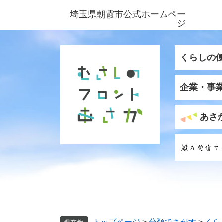
ペ
メ
埼玉県朝霞市公式ホームペー
ー
ニ
ジ
ジ
ュ
の
ー
先
を
くらしの
頭
飛
で
ば
企業・事
す
し
。
て
本
あさ
文
へ
トップページ
>
分類でさがす
>
くら