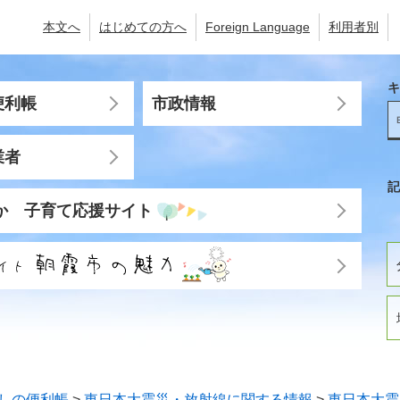
本文へ
はじめての方へ
Foreign Language
利用者別
キ
便利帳
市政情報
業者
記
か 子育て応援サイト
しの便利帳
>
東日本大震災・放射線に関する情報
>
東日本大震