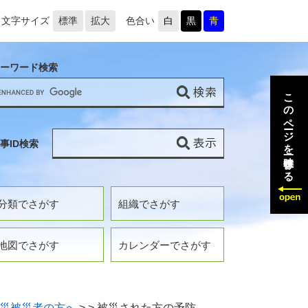
文字サイズ
標準
拡大
色合い
白
黒
青
ーワード検索
このページを一時保存する
事ID検索
分類でさがす
組織でさがす
地図でさがす
カレンダーでさがす
災被災者の方へ
>
>
被災された方の予防