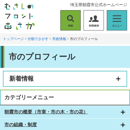
ペ
メ
埼玉県朝霞市公式ホームページ
ー
ニ
ジ
ュ
の
ー
検
利
メ
先
を
索
用
ニ
頭
飛
者
ュ
トップページ
>
分類でさがす
>
市政情報
>
市のプロフィール
で
ば
別
ー
す
し
本
。
て
市のプロフィール
文
本
文
へ
新着情報
カテゴリーメニュー
朝霞市の概要（市章・市の木・市の花）
市の組織・制度