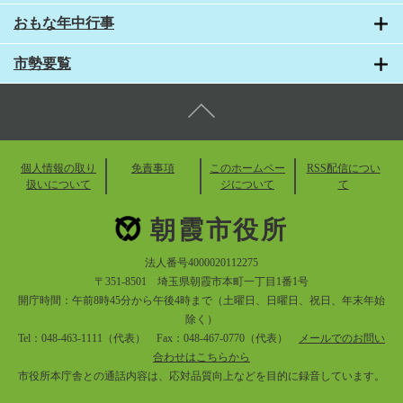
おもな年中行事
市勢要覧
個人情報の取り
免責事項
このホームペー
RSS配信につい
扱いについて
ジについて
て
朝霞市役所
法人番号4000020112275
〒351-8501 埼玉県朝霞市本町一丁目1番1号
開庁時間：午前8時45分から午後4時まで（土曜日、日曜日、祝日、年末年始
除く）
Tel：048-463-1111（代表） Fax：048-467-0770（代表）
メールでのお問い
合わせはこちらから
市役所本庁舎との通話内容は、応対品質向上などを目的に録音しています。