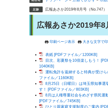
広報あさか2019年8月号（No.747）
本
広報あさか2019年8
文
印刷ページ表示
大きな文字で印
表紙 [PDFファイル／1200KB]
目次、彩夏祭を10倍楽しもう！ [P
1040KB]
運転免許を返納すると特典が受けられます
ファイル／1160KB]
8月25日（日曜日）は埼玉県知事選
す！ [PDFファイル／803KB]
8月は人権尊重社会をめざす県民運
[PDFファイル／745KB]
ひとり親家庭支援制度のご案内 [PD