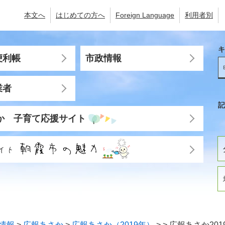
本文へ
はじめての方へ
Foreign Language
利用者別
キ
便利帳
市政情報
業者
記
か 子育て応援サイト
情報
>
広報あさか
>
広報あさか（2019年）
>
>
広報あさか2019