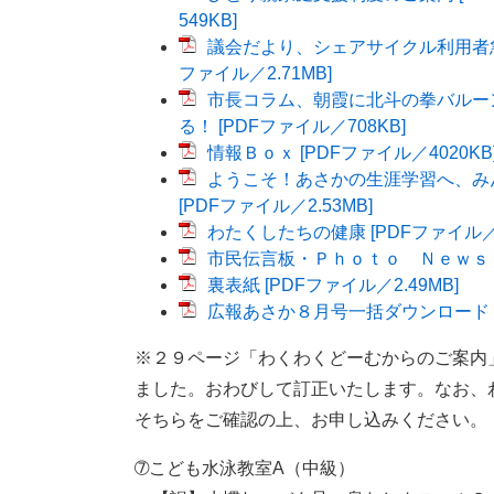
549KB]
議会だより、シェアサイクル利用者急増
ファイル／2.71MB]
市長コラム、朝霞に北斗の拳バルー
る！ [PDFファイル／708KB]
情報Ｂｏｘ [PDFファイル／4020KB
ようこそ！あさかの生涯学習へ、み
[PDFファイル／2.53MB]
わたくしたちの健康 [PDFファイル／5
市民伝言板・Ｐｈｏｔｏ Ｎｅｗｓ [P
裏表紙 [PDFファイル／2.49MB]
広報あさか８月号一括ダウンロード [P
※２９ページ「わくわくどーむからのご案内
ました。おわびして訂正いたします。なお、
そちらをご確認の上、お申し込みください。
➆こども水泳教室A（中級）