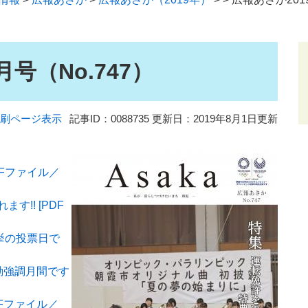
月号（No.747）
刷ページ表示
記事ID：0088735
更新日：2019年8月1日更新
DFファイル／
!! [PDF
挙の投票日で
動強調月間です
Fファイル／