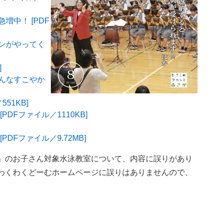
中！ [PDF
ンがやってく
]
んなすこやか
51KB]
DFファイル／1110KB]
DFファイル／9.72MB]
」のお子さん対象水泳教室について、内容に誤りがあり
わくわくどーむホームページに誤りはありませんので、