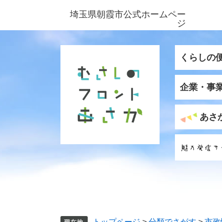
ペ
メ
埼玉県朝霞市公式ホームペー
ー
ニ
ジ
ジ
ュ
の
ー
先
を
くらしの
頭
飛
で
ば
企業・事
す
し
。
て
本
あさ
文
へ
トップページ
>
分類でさがす
>
市政