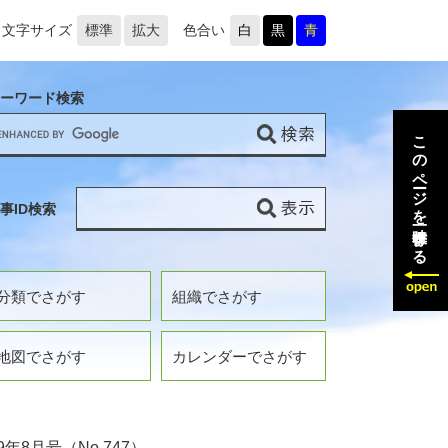
文字サイズ
標準
拡大
色合い
白
黒
青
ーワード検索
このページを一時保存する
事ID検索
分類でさがす
組織でさがす
地図でさがす
カレンダーでさがす
年8月号（No.747）