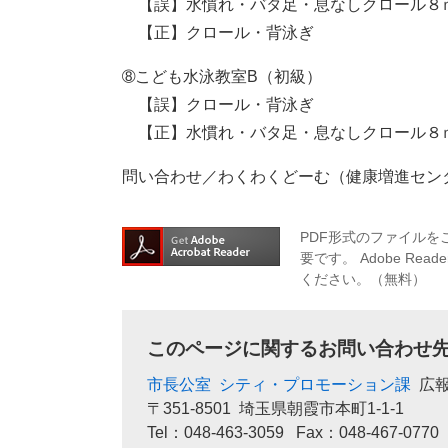
【誤】水慣れ・バタ足・息なしクロール８
【正】クロール・背泳ぎ
➇こども水泳教室B（初級）
【誤】クロール・背泳ぎ
【正】水慣れ・バタ足・息なしクロール８
問い合わせ／わくわくどーむ（健康増進セン
PDF形式のファイルをご
要です。
Adobe R
ください。（無料）
このページに関するお問い合わせ
市長公室
シティ・プロモーション課
広
〒351-8501
埼玉県朝霞市本町1-1-1
Tel：048-463-3059
Fax：048-467-0770