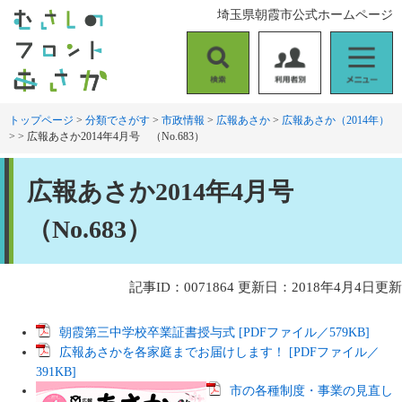
ペ
メ
埼玉県朝霞市公式ホームページ
ー
ニ
ジ
ュ
の
ー
検
利
メ
先
を
索
用
ニ
頭
飛
者
ュ
トップページ
>
分類でさがす
>
市政情報
>
広報あさか
>
広報あさか（2014年）
で
ば
>
>
広報あさか2014年4月号 （No.683）
別
ー
す
し
。
て
本
本
広報あさか2014年4月号
文
文
へ
（No.683）
記事ID：0071864
更新日：2018年4月4日更新
朝霞第三中学校卒業証書授与式 [PDFファイル／579KB]
広報あさかを各家庭までお届けします！ [PDFファイル／
391KB]
市の各種制度・事業の見直し