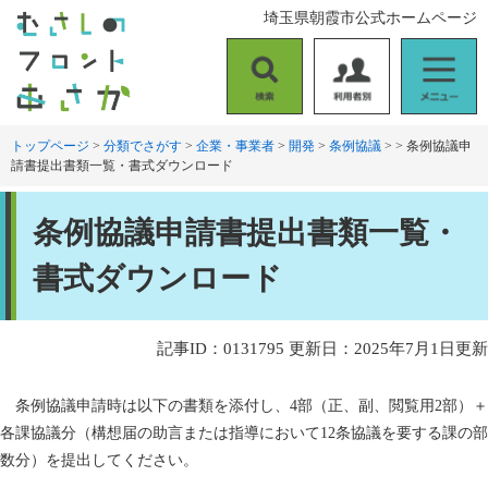
ペ
メ
埼玉県朝霞市公式ホームページ
ー
ニ
ジ
ュ
の
ー
検
利
メ
先
を
索
用
ニ
頭
飛
者
ュ
トップページ
>
分類でさがす
>
企業・事業者
>
開発
>
条例協議
>
>
条例協議申
で
ば
請書提出書類一覧・書式ダウンロード
別
ー
す
し
。
て
本
本
条例協議申請書提出書類一覧・
文
文
へ
書式ダウンロード
記事ID：0131795
更新日：2025年7月1日更新
条例協議申請時は以下の書類を添付し、4部（正、副、閲覧用2部）＋
各課協議分（構想届の助言または指導において12条協議を要する課の部
数分）を提出してください。