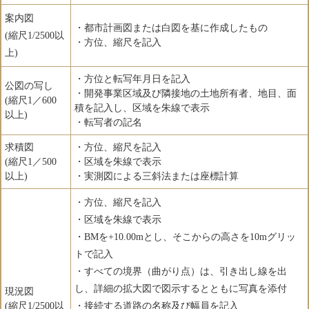
案内図
・都市計画図または白図を基に作成したもの
(縮尺1/2500以
・方位、縮尺を記入
上)
・方位と転写年月日を記入
公図の写し
・開発事業区域及び隣接地の土地所有者、地目、面
(縮尺1／600
積を記入し、区域を朱線で表示
以上)
・転写者の記名
求積図
・方位、縮尺を記入
(縮尺1／500
・区域を朱線で表示
以上)
・実測図による三斜法または座標計算
・方位、縮尺を記入
・区域を朱線で表示
・BMを+10.00mとし、そこからの高さを10mグリッ
トで記入
・すべての境界（曲がり点）は、引き出し線を出
し、詳細の拡大図で図示するとともに写真を添付
現況図
(縮尺1/2500以
・接続する道路の名称及び幅員を記入