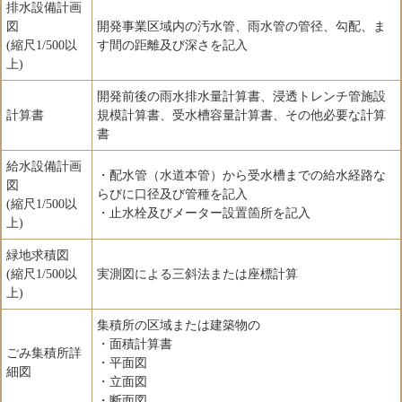
排水設備計画
図
開発事業区域内の汚水管、雨水管の管径、勾配、ま
(縮尺1/500以
す間の距離及び深さを記入
上)
開発前後の雨水排水量計算書、浸透トレンチ管施設
計算書
規模計算書、受水槽容量計算書、その他必要な計算
書
給水設備計画
・配水管（水道本管）から受水槽までの給水経路な
図
らびに口径及び管種を記入
(縮尺1/500以
・止水栓及びメーター設置箇所を記入
上)
緑地求積図
(縮尺1/500以
実測図による三斜法または座標計算
上)
集積所の区域または建築物の
・面積計算書
ごみ集積所詳
・平面図
細図
・立面図
・断面図