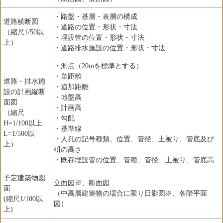
・路盤・基層・表層の構成
道路横断図
・道路の位置・形状・寸法
（縮尺1/50以
・埋設管の位置・形状・寸法
上）
・道路排水施設の位置・形状・寸法
・測点（20mを標準とする）
・単距離
道路・排水施
・追加距離
設の計画縦断
・地盤高
面図
・計画高
（縮尺
・勾配
H=1/100以上
・基準線
L=1/500以
・人孔の記号種類、位置、管径、土被り、管底及び
上）
枡の高さ
・既存埋設管の位置、管種、管径、土被り、管底高
予定建築物図
立面図※、断面図
面
（中高層建築物の場合に限り日影図※、各階平面
(縮尺1/100以
図）
上)