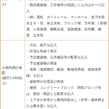
上)
・既存建築物、工作物等の現認したものはすべて記
入
（例）電柱、ガードレール、マンホール、各汚水雨
水ます・管、各止水栓、ブロック塀、万年塀、L形側
溝、Ｕ形側溝、横断歩道、道路標識、信号機、擁
壁、立木等
・方位、縮尺を記入
・区域を朱線で表示
・予定建築物、公共施設等の配置を記入
・予定建築物の用途
土地利用計画
・道路（道路種別、幅員、敷地境界線、道路境界
図
線）を記入
(縮尺1/1000以
・緩衝帯の位置及び形状
上)
・擁壁、コンクリートブロック、間知ブロック等
は、新設・既設とも配置を記入
・上下水の本管から敷地内取出し（本管～最終桝ま
たは量水器）を記入