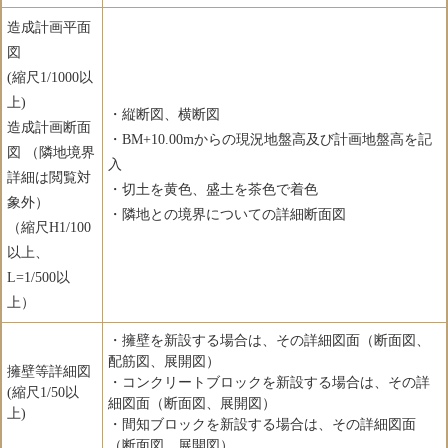
造成計画平面
図
(縮尺1/1000以
上)
・縦断図、横断図
造成計画断面
・BM+10.00mからの現況地盤高及び計画地盤高を記
図 （隣地境界
入
詳細は閲覧対
・切土を黄色、盛土を茶色で着色
象外）
・隣地との境界についての詳細断面図
（縮尺H1/100
以上、
L=1/500以
上）
・擁壁を新設する場合は、その詳細図面（断面図、
配筋図、展開図）
擁壁等詳細図
・コンクリートブロックを新設する場合は、その詳
(縮尺1/50以
細図面（断面図、展開図）
上)
・間知ブロックを新設する場合は、その詳細図面
（断面図、展開図）