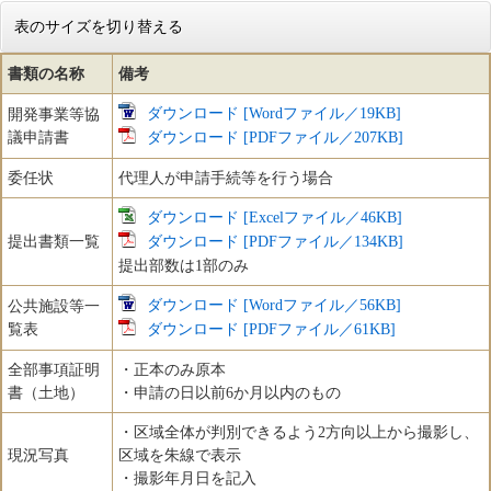
表のサイズを切り替える
書類の名称
備考
ダウンロード [Wordファイル／19KB]
開発事業等協
議申請書
ダウンロード [PDFファイル／207KB]
委任状
代理人が申請手続等を行う場合
ダウンロード [Excelファイル／46KB]
提出書類一覧
ダウンロード [PDFファイル／134KB]
提出部数は1部のみ
ダウンロード [Wordファイル／56KB]
公共施設等一
覧表
ダウンロード [PDFファイル／61KB]
全部事項証明
・正本のみ原本
書（土地）
・申請の日以前6か月以内のもの
・区域全体が判別できるよう2方向以上から撮影し、
現況写真
区域を朱線で表示
・撮影年月日を記入