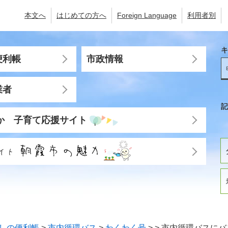
本文へ
はじめての方へ
Foreign Language
利用者別
キ
便利帳
市政情報
業者
記
か 子育て応援サイト
しの便利帳
>
市内循環バス
>
わくわく号
>
>
市内循環バスにバ