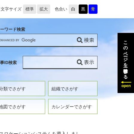
文字サイズ
標準
拡大
色合い
白
黒
青
ーワード検索
このページを一時保存する
事ID検索
分類でさがす
組織でさがす
地図でさがす
カレンダーでさがす
スロケーションシステムを導入しまし