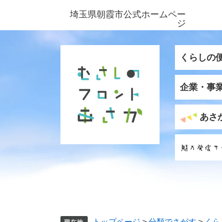
ペ
メ
埼玉県朝霞市公式ホームペー
ー
ニ
ジ
ジ
ュ
の
ー
先
を
くらしの
頭
飛
で
ば
企業・事
す
し
。
て
本
あさ
文
へ
トップページ
>
分類でさがす
>
くら