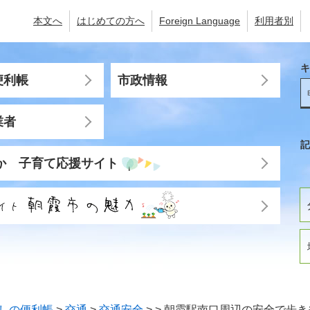
本文へ
はじめての方へ
Foreign Language
利用者別
キ
便利帳
市政情報
業者
記
か 子育て応援サイト
しの便利帳
>
交通
>
交通安全
>
>
朝霞駅南口周辺の安全で歩き