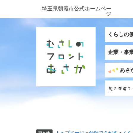
ペ
メ
埼玉県朝霞市公式ホームペー
ー
ニ
ジ
ジ
ュ
の
ー
先
を
くらしの
頭
飛
で
ば
企業・事
す
し
。
て
本
あさ
文
へ
トップページ
>
分類でさがす
>
くら