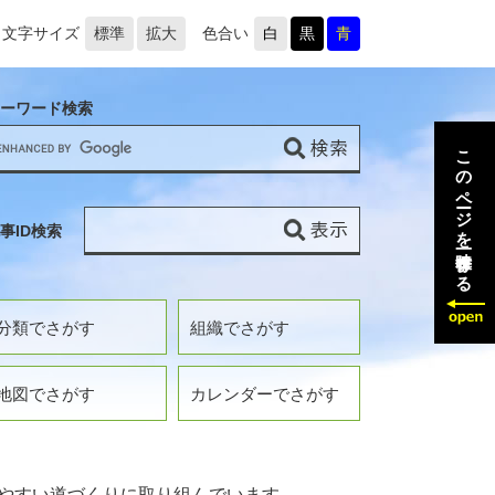
文字サイズ
標準
拡大
色合い
白
黒
青
ーワード検索
このページを一時保存する
事ID検索
分類でさがす
組織でさがす
地図でさがす
カレンダーでさがす
やすい道づくりに取り組んでいます