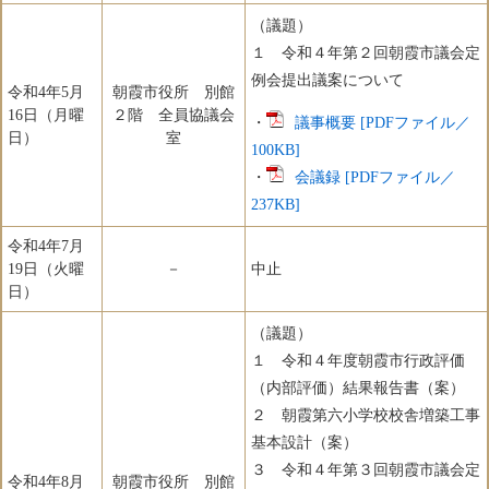
（議題）
１ 令和４年第２回朝霞市議会定
例会提出議案について
令和4年5月
朝霞市役所 別館
16日（月曜
２階 全員協議会
・
議事概要 [PDFファイル／
日）
室
100KB]
・
会議録 [PDFファイル／
237KB]
令和4年7月
19日（火曜
－
中止
日）
（議題）
１ 令和４年度朝霞市行政評価
（内部評価）結果報告書（案）
２ 朝霞第六小学校校舎増築工事
基本設計（案）
３ 令和４年第３回朝霞市議会定
令和4年8月
朝霞市役所 別館