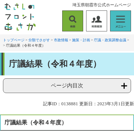
ペ
メ
埼玉県朝霞市公式ホームページ
ー
ニ
ジ
ュ
の
ー
検
利
メ
先
を
索
用
ニ
頭
飛
者
ュ
トップページ
>
分類でさがす
>
市政情報
>
施策・計画
>
庁議・政策調整会議
>
で
ば
>
庁議結果（令和４年度）
別
ー
す
し
。
て
本
本
庁議結果（令和４年度）
文
文
へ
ページ内目次
記事ID：0138881
更新日：2023年3月1日更新
庁議結果（令和４年度）