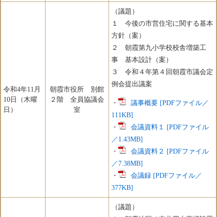
（議題）
１ 今後の市営住宅に関する基本
方針（案）
２ 朝霞第九小学校校舎増築工
事 基本設計（案）
３ 令和４年第４回朝霞市議会定
例会提出議案
令和4年11月
朝霞市役所 別館
10日（木曜
２階 全員協議会
・
議事概要 [PDFファイル／
日）
室
111KB]
・
会議資料１ [PDFファイル
／1.43MB]
・
会議資料２ [PDFファイル
／7.38MB]
・
会議録 [PDFファイル／
377KB]
（議題）