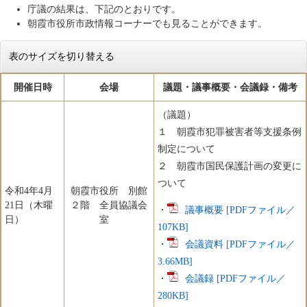
庁議の結果は、下記のとおりです。
朝霞市役所市政情報コーナーでも見ることができます。
表のサイズを切り替える
開催日時
会場
議題・議事概要・会議録・備考
（議題）
１ 朝霞市犯罪被害者等支援条例
制定について
２ 朝霞市国民保護計画の変更に
ついて
令和4年4月
朝霞市役所 別館
21日（木曜
２階 全員協議会
・
議事概要 [PDFファイル／
日）
室
107KB]
・
会議資料 [PDFファイル／
3.66MB]
・
会議録 [PDFファイル／
280KB]