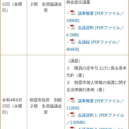
例会提出議案
12日（金曜
２階 全員協議会
日）
室
・
議事概要 [PDFファイル／
106KB]
・
会議資料 [PDFファイル／
4.5MB]
​・
会議録 [PDFファイル／
484KB]
（議題）
１ 職員の定年引上げに係る基本
方針（案）
２ 朝霞市個人情報の保護に関す
る法律施行条例（案）
令和4年8月
朝霞市役所 別館
・
議事概要 [PDFファイル／
23日（火曜
２階 全員協議会
112KB]
日）
室
・
会議資料１ [PDFファイル
／2.89MB]