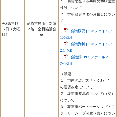
１ 朝霞地区４市共用火葬場設置
検討について
２ 学校給食単価の見直しについ
て
令和5年1月
朝霞市役所 別館
17日（火曜
２階 全員協議会
・
会議概要 [PDFファイル／
日）
室
106KB]
・
会議資料 [PDFファイル／
2.14MB]
・
会議録 [PDFファイル／
295KB]
（議題）
１ 市内循環バス「わくわく号」
の運賃改定について
２ 朝霞市立地適正化計画（案）
について
３ 朝霞市パートナーシップ・フ
ァミリーシップ制度（案）につい