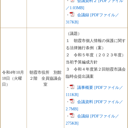
・
会議資料２ [PDFファイル
／1.03MB]
・
会議録 [PDFファイル／
317KB]
（議題）
１ 朝霞市個人情報の保護に関す
る法律施行条例（案）
２ 令和５年度（２０２３年度）
当初予算編成方針
３ 令和４年度第２回朝霞市議会
令和4年10月
朝霞市役所 別館
臨時会提出議案
18日（火曜
２階 全員協議会
日）
室
・
議事概要 [PDFファイル／
111KB]
・
会議資料 [PDFファイル／
2.7MB]
・
会議録 [PDFファイル／
275KB]