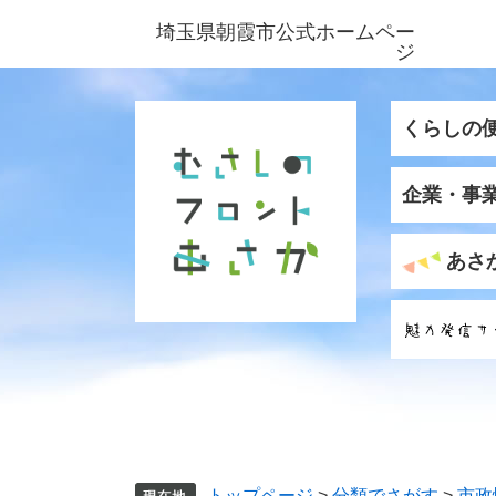
ペ
メ
埼玉県朝霞市公式ホームペー
ー
ニ
ジ
ジ
ュ
の
ー
先
を
くらしの
頭
飛
で
ば
企業・事
す
し
。
て
本
あさ
文
へ
トップページ
>
分類でさがす
>
市政