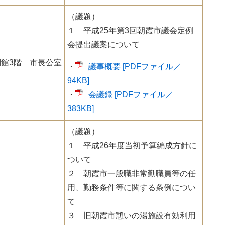
（議題）
１ 平成25年第3回朝霞市議会定例
会提出議案について
館3階 市長公室
・
議事概要 [PDFファイル／
94KB]
・
会議録 [PDFファイル／
383KB]
（議題）
１ 平成26年度当初予算編成方針に
ついて
２ 朝霞市一般職非常勤職員等の任
用、勤務条件等に関する条例につい
て
３ 旧朝霞市憩いの湯施設有効利用