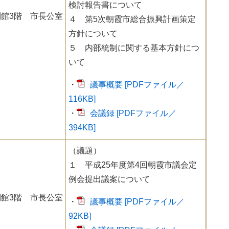
検討報告書について
館3階 市長公室
４ 第5次朝霞市総合振興計画策定
方針について
５ 内部統制に関する基本方針につ
いて
・
議事概要 [PDFファイル／
116KB]
・
会議録 [PDFファイル／
394KB]
（議題）
１ 平成25年度第4回朝霞市議会定
例会提出議案について
館3階 市長公室
・
議事概要 [PDFファイル／
92KB]