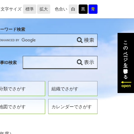
文字サイズ
標準
拡大
色合い
白
黒
青
ーワード検索
このページを一時保存する
事ID検索
分類でさがす
組織でさがす
地図でさがす
カレンダーでさがす
5年度）