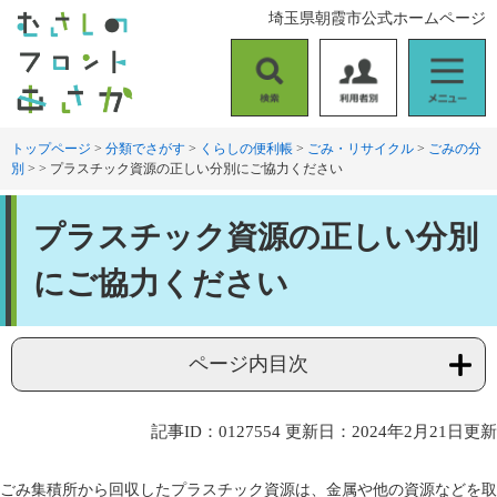
ペ
メ
埼玉県朝霞市公式ホームページ
ー
ニ
ジ
ュ
の
ー
検
利
メ
先
を
索
用
ニ
頭
飛
者
ュ
トップページ
>
分類でさがす
>
くらしの便利帳
>
ごみ・リサイクル
>
ごみの分
で
ば
別
>
>
プラスチック資源の正しい分別にご協力ください
別
ー
す
し
。
て
本
本
プラスチック資源の正しい分別
文
文
へ
にご協力ください
ページ内目次
記事ID：0127554
更新日：2024年2月21日更新
ごみ集積所から回収したプラスチック資源は、金属や他の資源などを取