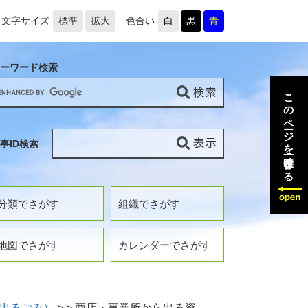
文字サイズ
標準
拡大
色合い
白
黒
青
ーワード検索
このページを一時保存する
事ID検索
分類でさがす
組織でさがす
地図でさがす
カレンダーでさがす
出るごみ）
>
>
商店・事業所から出る資