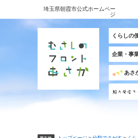
ペ
メ
埼玉県朝霞市公式ホームペー
ー
ニ
ジ
ジ
ュ
の
ー
先
を
くらしの
頭
飛
で
ば
企業・事
す
し
。
て
本
あさ
文
へ
トップページ
>
分類でさがす
>
くら