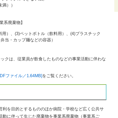
未満））
業系廃棄物】
飲料用）、(3)ペットボトル（飲料用）、(4)プラスチック
お弁当・カップ麺などの容器）
」
チックは、従業員が飲食したものなどの事業活動に伴わな
Fファイル／1.64MB]
をご覧ください。
営利を目的とするもののほか病院・学校など広く公共サ
活動に伴って生じた廃棄物を事業系廃棄物（事業系ご