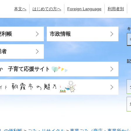
本文へ
はじめての方へ
Foreign Language
利用者別
キ
便利帳
市政情報
業者
記
か 子育て応援サイト
しの便利帳
>
ごみ・リサイクル
>
事業ごみ（商店・事業所から