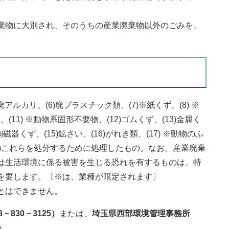
棄物に大別され、そのうちの産業廃棄物以外のごみを、
5)廃アルカリ、(6)廃プラスチック類、(7)※紙くず、(8) ※
、(11) ※動物系固形不要物、(12)ゴムくず、(13)金属く
器くず、(15)鉱さい、(16)がれき類、(17) ※動物のふ
、(20)これらを処分するために処理したもの。なお、産業廃棄
は生活環境に係る被害を生じる恐れを有するものは、特
を要します。〔※は、業種が限定されます〕
とはできません。
830－3125）
または、
埼玉県西部環境管理事務所
い。