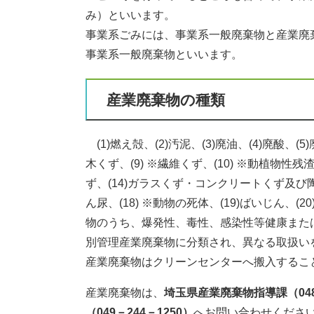
み）といいます。
事業系ごみには、事業系一般廃棄物と産業廃
事業系一般廃棄物といいます。
産業廃棄物の種類
(1)燃え殻、(2)汚泥、(3)廃油、(4)廃酸、(
木くず、(9) ※繊維くず、(10) ※動植物性残渣
ず、(14)ガラスくず・コンクリートくず及び陶磁
ん尿、(18) ※動物の死体、(19)ばいじん
物のうち、爆発性、毒性、感染性等健康また
別管理産業廃棄物に分類され、異なる取扱い
産業廃棄物はクリーンセンターへ搬入するこ
産業廃棄物は、
埼玉県産業廃棄物指導課（048－
（049－244－1250）
へお問い合わせくださ