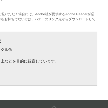
覧いただく場合には、Adobe社が提供するAdobe Readerが必
eaderをお持ちでない方は、バナーのリンク先からダウンロードして
先
イクル係
向上などを目的に録音しています。