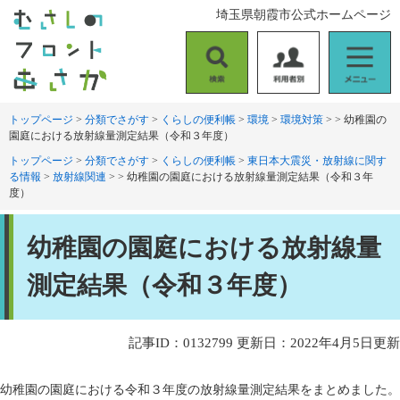
ペ
メ
埼玉県朝霞市公式ホームページ
ー
ニ
ジ
ュ
の
ー
検
利
メ
先
を
索
用
ニ
頭
飛
者
ュ
トップページ
>
分類でさがす
>
くらしの便利帳
>
環境
>
環境対策
>
>
幼稚園の
で
ば
園庭における放射線量測定結果（令和３年度）
別
ー
す
し
。
て
トップページ
>
分類でさがす
>
くらしの便利帳
>
東日本大震災・放射線に関す
る情報
>
放射線関連
>
>
幼稚園の園庭における放射線量測定結果（令和３年
本
度）
文
へ
本
幼稚園の園庭における放射線量
文
測定結果（令和３年度）
記事ID：0132799
更新日：2022年4月5日更新
幼稚園の園庭における令和３年度の放射線量測定結果をまとめました。