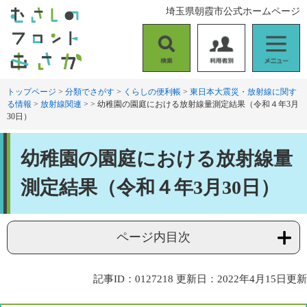
ペ
メ
埼玉県朝霞市公式ホームページ
ー
ニ
ジ
ュ
の
ー
検
利
メ
先
を
索
用
ニ
頭
飛
者
ュ
トップページ
>
分類でさがす
>
くらしの便利帳
>
東日本大震災・放射線に関す
で
ば
る情報
>
放射線関連
>
>
幼稚園の園庭における放射線量測定結果（令和４年3月
別
ー
す
し
30日）
。
て
本
本
文
幼稚園の園庭における放射線量
文
へ
測定結果（令和４年3月30日）
ページ内目次
記事ID：0127218
更新日：2022年4月15日更新