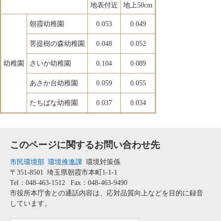
地表付近
地上50cm
朝霞幼稚園
0.053
0.049
菩提樹の森幼稚園
0.048
0.052
幼稚園
さいか幼稚園
0.104
0.089
あさか台幼稚園
0.059
0.055
たちばな幼稚園
0.037
0.034
このページに関するお問い合わせ先
市民環境部
環境推進課
環境対策係
〒351-8501
埼玉県朝霞市本町1-1-1
Tel：048-463-1512
Fax：048-463-9490
市役所本庁舎との通話内容は、応対品質向上などを目的に録音
しています。