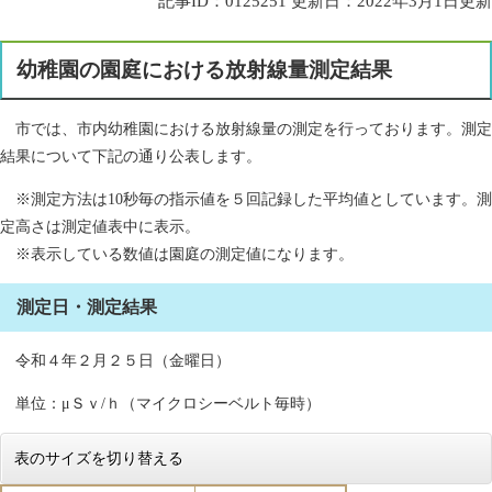
記事ID：0125251
更新日：2022年3月1日更新
幼稚園の園庭における放射線量測定結果
市では、市内幼稚園における放射線量の測定を行っております。測定
結果について下記の通り公表します。
※測定方法は10秒毎の指示値を５回記録した平均値としています。測
定高さは測定値表中に表示。
※表示している数値は園庭の測定値になります。
測定日・測定結果
令和４年２月２５日（金曜日）
単位：μＳｖ/ｈ（マイクロシーベルト毎時）
表のサイズを切り替える