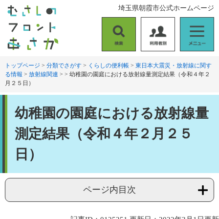
ペ
メ
埼玉県朝霞市公式ホームページ
ー
ニ
ジ
ュ
の
ー
検
利
メ
先
を
索
用
ニ
頭
飛
者
ュ
トップページ
>
分類でさがす
>
くらしの便利帳
>
東日本大震災・放射線に関す
で
ば
る情報
>
放射線関連
>
>
幼稚園の園庭における放射線量測定結果（令和４年２
別
ー
す
し
月２５日）
。
て
本
本
文
幼稚園の園庭における放射線量
文
へ
測定結果（令和４年２月２５
日）
ページ内目次