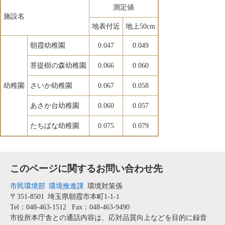
測定値
施設名
地表付近
地上50cm
朝霞幼稚園
0.047
0.049
菩提樹の森幼稚園
0.066
0.060
幼稚園
さいか幼稚園
0.067
0.058
あさか台幼稚園
0.060
0.057
たちばな幼稚園
0.075
0.079
このページに関するお問い合わせ先
市民環境部
環境推進課
環境対策係
〒351-8501
埼玉県朝霞市本町1-1-1
Tel：048-463-1512
Fax：048-463-9490
市役所本庁舎との通話内容は、応対品質向上などを目的に録音