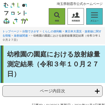
ペ
メ
埼玉県朝霞市公式ホームページ
ー
ニ
ジ
ュ
の
ー
検
利
メ
先
を
索
用
ニ
頭
飛
者
ュ
トップページ
>
分類でさがす
>
くらしの便利帳
>
東日本大震災・放射線に関す
で
ば
る情報
>
放射線関連
>
>
幼稚園の園庭における放射線量測定結果（令和３年１
別
ー
す
し
０月２７日）
。
て
本
本
文
幼稚園の園庭における放射線量
文
へ
測定結果（令和３年１０月２７
日）
ページ内目次