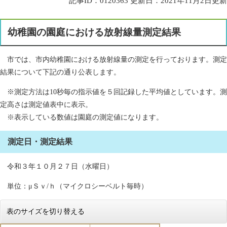
記事ID：0120363
更新日：2021年11月2日更新
幼稚園の園庭における放射線量測定結果
市では、市内幼稚園における放射線量の測定を行っております。測定
結果について下記の通り公表します。
※測定方法は10秒毎の指示値を５回記録した平均値としています。測
定高さは測定値表中に表示。
※表示している数値は園庭の測定値になります。
測定日・測定結果
令和３年１０月２７日（水曜日）
単位：μＳｖ/ｈ（マイクロシーベルト毎時）
表のサイズを切り替える