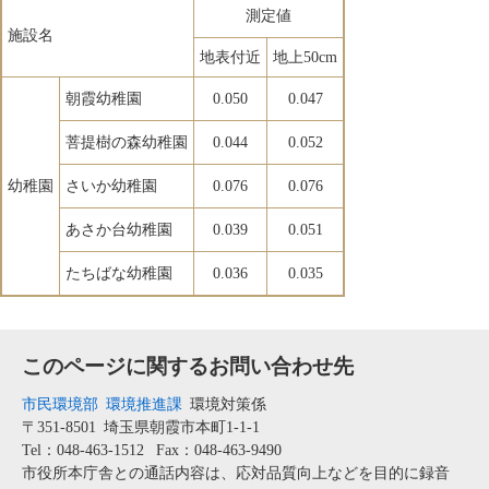
測定値
施設名
地表付近
地上50cm
朝霞幼稚園
0.050
0.047
菩提樹の森幼稚園
0.044
0.052
幼稚園
さいか幼稚園
0.076
0.076
あさか台幼稚園
0.039
0.051
たちばな幼稚園
0.036
0.035
このページに関するお問い合わせ先
市民環境部
環境推進課
環境対策係
〒351-8501
埼玉県朝霞市本町1-1-1
Tel：048-463-1512
Fax：048-463-9490
市役所本庁舎との通話内容は、応対品質向上などを目的に録音