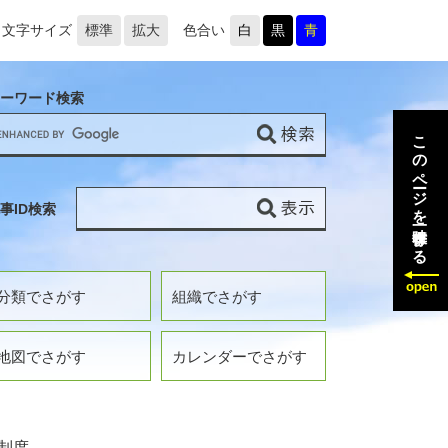
文字サイズ
標準
拡大
色合い
白
黒
青
ーワード検索
このページを一時保存する
事ID検索
分類でさがす
組織でさがす
地図でさがす
カレンダーでさがす
制度