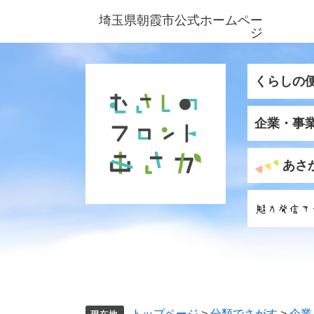
ペ
メ
埼玉県朝霞市公式ホームペー
ー
ニ
ジ
ジ
ュ
の
ー
先
を
くらしの
頭
飛
で
ば
企業・事
す
し
。
て
本
あさ
文
へ
トップページ
>
分類でさがす
>
企業