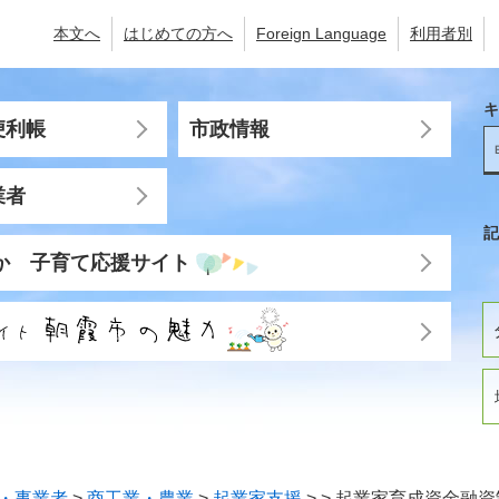
本文へ
はじめての方へ
Foreign Language
利用者別
キ
便利帳
市政情報
業者
記
か 子育て応援サイト
・事業者
>
商工業・農業
>
起業家支援
>
>
起業家育成資金融資