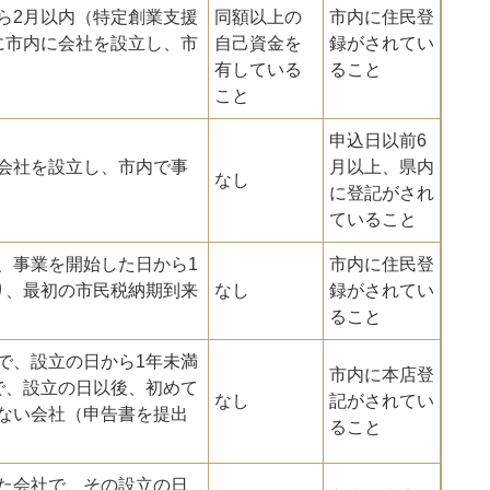
ら2月以内（特定創業支援
同額以上の
市内に住民登
に市内に会社を設立し、市
自己資金を
録がされてい
有している
ること
こと
申込日以前6
会社を設立し、市内で事
月以上、県内
なし
に登記がされ
ていること
、事業を開始した日から1
市内に住民登
り、最初の市民税納期到来
なし
録がされてい
ること
で、設立の日から1年未満
市内に本店登
で、設立の日以後、初めて
なし
記がされてい
ない会社（申告書を提出
ること
た会社で、その設立の日