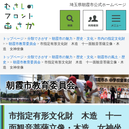
ペ
メ
埼玉県朝霞市公式ホームページ
ー
ニ
ジ
ュ
の
ー
検
利
メ
先
を
索
用
ニ
頭
飛
者
ュ
トップページ
>
分類でさがす
>
朝霞市の魅力
>
歴史・文化
>
市内の指定文化財
で
ば
>
>
朝霞市教育委員会
>
市指定有形文化財 木造 十一面観音菩薩立像・木
別
ー
す
し
造 女神坐像
。
て
トップページ
>
分類でさがす
>
朝霞市の魅力
>
歴史・文化
>
朝霞市の風土・歴
本
史
>
>
朝霞市教育委員会
>
市指定有形文化財 木造 十一面観音菩薩立像・木
文
造 女神坐像
へ
朝霞市教育委員会
本
市指定有形文化財 木造 十一
文
面観音菩薩立像・木造 女神坐