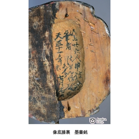
像底膝裏 墨書銘